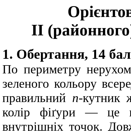
Орієнто
ІІ (районного
1. Обертання, 14 бал
По периметру нерухо
зеленого кольору всер
правильний
n
-кутник 
колір фіґури — це к
внутрішніх точок. До