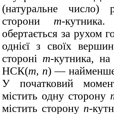
(натуральне число) 
сторони
m
-кутник
обертається за рухом г
однієї з своїх верши
стороні
m
-кутника, на
НСК(
m, n
) — найменше
У початковий момент
містить одну сторону
містить сторону
n
-кутн