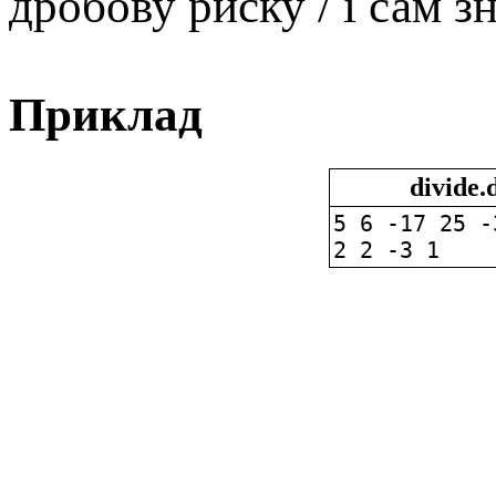
дробову риску / і сам з
Приклад
divide.
5 6 -17 25 -
2 2 -3 1