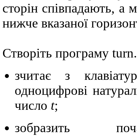
сторін співпадають, а 
нижче вказаної горизон
Створіть програму turn.
зчитає з клавіат
одноцифрові натура
число
t
;
зобразить поч