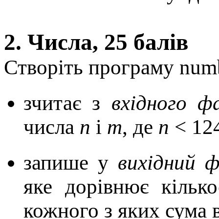
2. Числа, 25 балів
Створіть програму numb
зчитає з
вхідного ф
числа
n
і
m
, де
n
< 12
запише у
вихідний 
яке дорівнює кільк
кожного з яких сума 