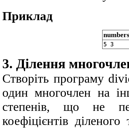
Приклад
numbers
5 3
3. Ділення многочлен
Створіть програму divi
один многочлен на ін
степенів, що не п
коефіцієнтів діленого 