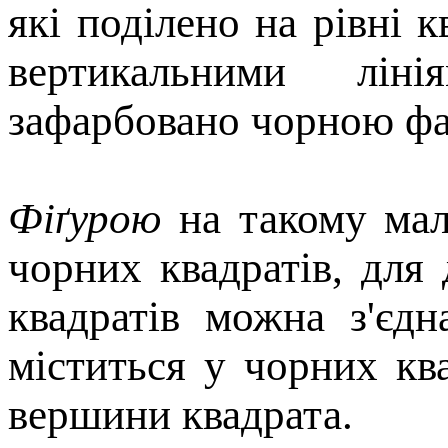
якi подiлено на рiвнi 
вертикальними лiнi
зафарбовано чорною фар
Фiґурою
на такому мал
чорних квадратiв, для
квадратiв можна з'єд
мiститься у чорних кв
вершини квадрата.