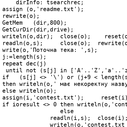
    dirInfo: tsearchrec;             
assign (o,'readme.txt');

rewrite(o);

GetMem   (dir,800);

GetCurDir(dir,drive);

writeln(o,dir);  close(o);    reset(o
readln(o,s);     close(o);  rewrite(o
write(o,'Поточна тека: ',s);

j:=length(s);

repeat dec(j)

 until not (s[j] in ['A'..'Z','a'..'z
if   (s[j] <> '\') or (j+9 < length(s
then writeln(o,' має некоректну назву
else writeln(o);

assign(i,'contest.txt');     reset(i)
if ioresult <> 0 then writeln(o,'cont
                 else                
              readln(i,s);  close(i);
              writeln(o,'contest.txt 