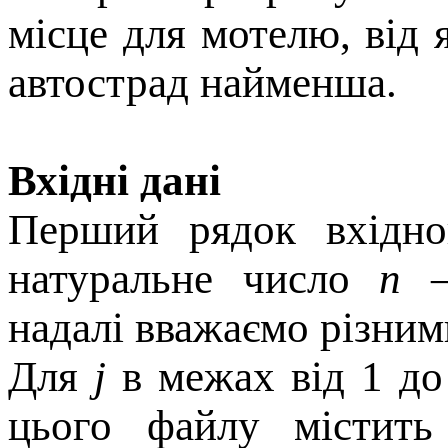
мiсце для мотелю, вiд 
автострад найменша.
Вхідні дані
Перший рядок вхiдног
натуральне число
n
— 
надалi вважаємо рiзним
Для
j
в межах вiд 1 д
цього файлу мiстит