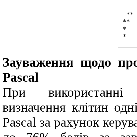
  ** 
 **  
 *   
 *  
Зауваження щодо про
Pascal
При використанні 
визначення клітин одн
Pascal за рахунок керу