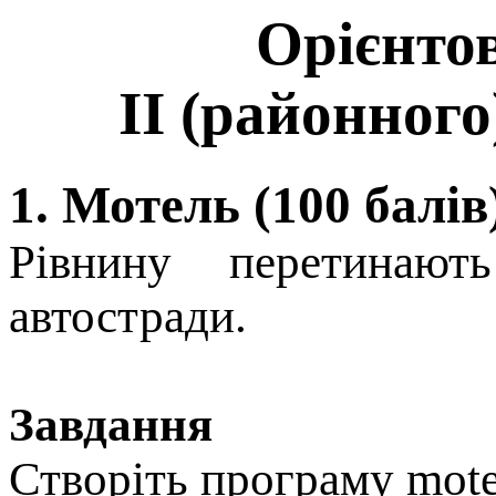
Орієнто
ІІ (районного
1. Мотель (100 балів
Рiвнину перетинають
автостради.
Завдання
Створiть програму mote