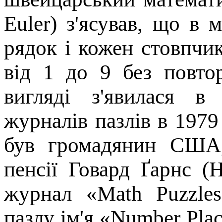
Euler) з'ясував, що в
рядок і кожен стовпч
від 1 до 9 без повто
вигляді з'явилася в
журналів пазлів в 197
був громадянин США,
пенсії Говард Ґарнс 
журнал «Math Puzzles
пазлу ім'я «Number Pla