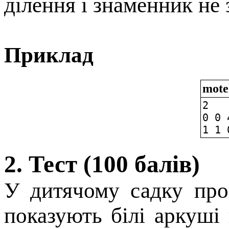
дiлення i знаменник не 
Приклад
mote
2
0 0 
1 1 
2. Тест (100 балів)
У дитячому садку про
показують бiлi аркушi