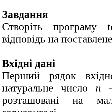
Завдання
Створiть програму t
вiдповiдь на поставлен
Вхідні дані
Перший рядок вхiдно
натуральне число
n
— 
розташованi на ма