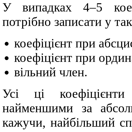
У випадках 4–5 коеф
потрібно записати у та
коефіцієнт при абсци
коефіцієнт при ордин
вільний член.
Усі ці коефіцієнт
найменшими за абсол
кажучи, найбільший сп