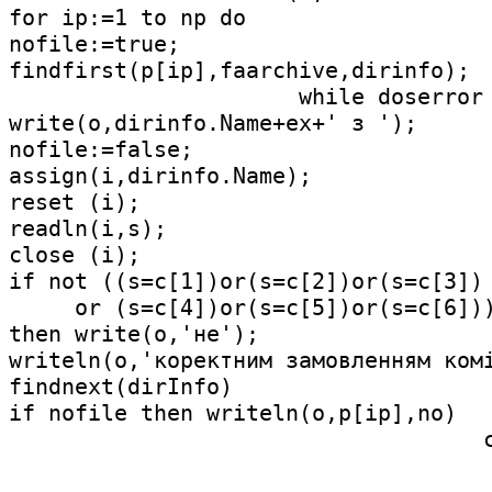
for ip:=1 to np do                   
nofile:=true;

findfirst(p[ip],faarchive,dirinfo);

                      while doserror 
write(o,dirinfo.Name+ex+' з ');

nofile:=false;

assign(i,dirinfo.Name);

reset (i);

readln(i,s);

close (i);

if not ((s=c[1])or(s=c[2])or(s=c[3])

     or (s=c[4])or(s=c[5])or(s=c[6]))
then write(o,'не');

writeln(o,'коректним замовленням комi
findnext(dirInfo)                    
if nofile then writeln(o,p[ip],no)   
                                    