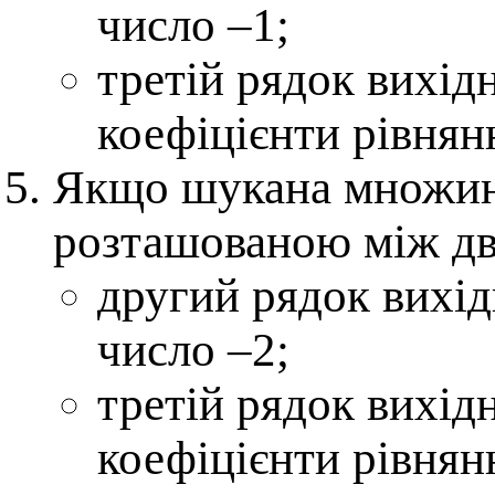
число –1;
третій рядок вихід
коефіцієнти рівнянн
Якщо шукана множин
розташованою між дво
другий рядок вихід
число –2;
третій рядок вихід
коефіцієнти рівнян