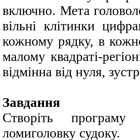
включно. Мета голово
вільні клітинки цифр
кожному рядку, в кож
малому квадраті-регіо
відмінна від нуля, зуст
Завдання
Створiть програму 
ломиголовку судоку.