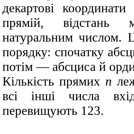
декартовi координат
прямiй, вiдстань 
натуральним числом. 
порядку: спочатку абсц
потім — абсциса й орди
Кiлькiсть прямих
n
леж
всi iншi числа вхi
перевищують 123.