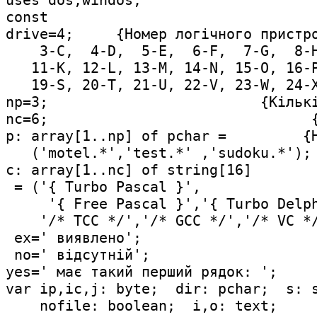
uses dos,windos;

const

drive=4;     {Номер логiчного пристро
    3-C,  4-D,  5-E,  6-F,  7-G,  8-H
   11-K, 12-L, 13-M, 14-N, 15-O, 16-P
   19-S, 20-T, 21-U, 22-V, 23-W, 24-X
np=3;                         {Кiлькi
nc=6;                               {
p: array[1..np] of pchar =         {Н
   ('motel.*','test.*' ,'sudoku.*');

c: array[1..nc] of string[16]        
 = ('{ Turbo Pascal }',

     '{ Free Pascal }','{ Turbo Delph
    '/* TCC */','/* GCC */','/* VC */
 ex=' виявлено';

 no=' вiдсутнiй';

yes=' має такий перший рядок: ';

var ip,ic,j: byte;  dir: pchar;  s: s
    nofile: boolean;  i,o: text;
