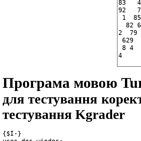
83   4
92   7
 1  85
  82 6
2  79 
 629  
 8 4  
Програма мовою Turb
для тестування корект
тестування Kgrader
{$I-}
