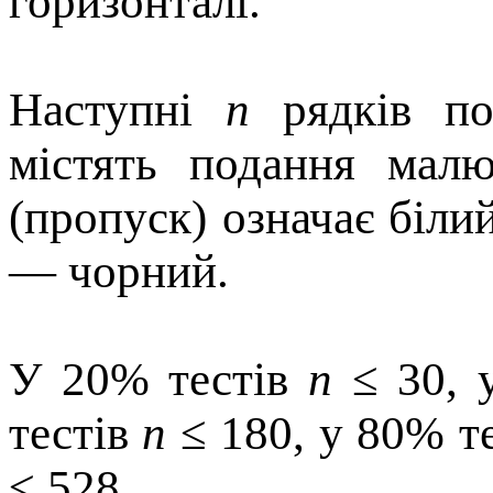
горизонталi.
Наступнi
n
рядкiв 
мiстять подання мал
(пропуск) означає бiли
— чорний.
У 20% тестів
n
≤ 30, 
тестів
n
≤ 180, у 80% т
≤ 528.