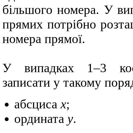
більшого номера. У ви
прямих потрібно розта
номера прямої.
У випадках 1–3 коо
записати у такому поря
абсциса
x
;
ордината
y
.