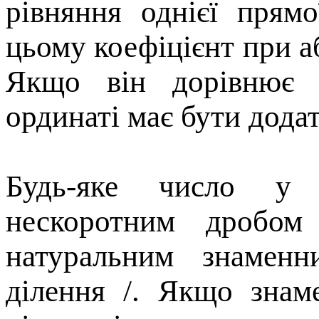
рівняння однієї прям
цьому коефіцієнт при а
Якщо він дорівнює 
ординаті має бути дода
Будь-яке число у 
нескоротним дробом
натуральним знаменн
дiлення /. Якщо знам