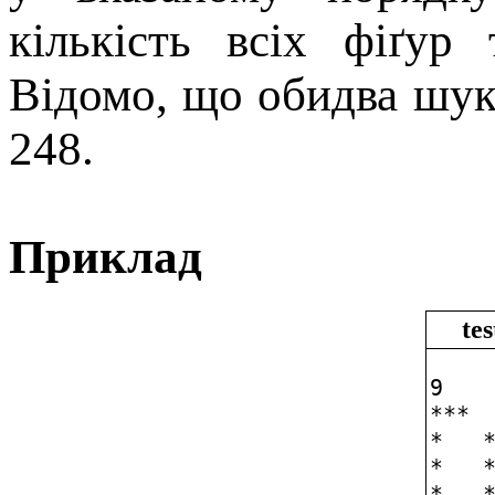
кiлькiсть всiх фiґур 
Вiдомо, що обидва шу
248.
Приклад
tes
9

***  
*   *
*   *
*   *