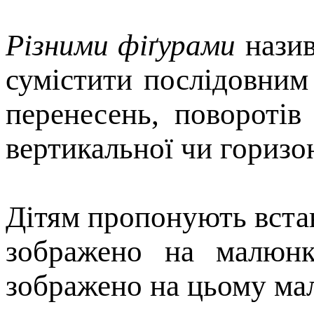
Рiзними фiґурами
назив
сумiстити послiдовним
перенесень, поворотiв
вертикальної чи горизо
Дiтям пропонують встан
зображено на малюнку
зображено на цьому ма