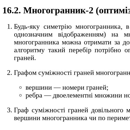
16.2. Многогранник-2 (оптимі
Будь-яку симетрію многогранника, в
однозначним відображенням) на мн
многогранника можна отримати за до
алгоритму такий перебір потрібно о
граней.
Графом суміжності граней многогранни
вершини — номери граней;
ребра — двоелементні множини ном
Граф суміжності граней довільного м
вершини многогранника чи по перимет