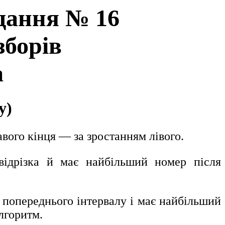
вдання № 16
зборів
а
у)
авого кінця — за зростанням лівого.
відрізка й має найбільший номер після
 попереднього інтервалу і має найбільший
лгоритм.