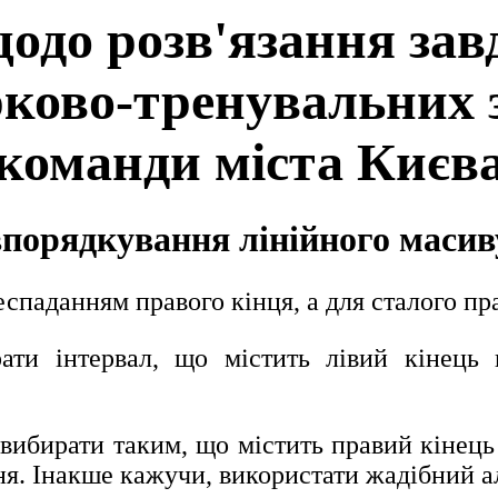
одо розв'язання за
рково-тренувальних 
команди міста Києв
впорядкування лінійного масив
спаданням правого кінця, а для сталого пр
ати інтервал, що містить лівий кінець 
вибирати таким, що містить правий кінець
я. Інакше кажучи, використати жадібний а