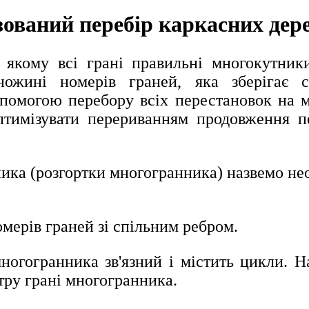
зований перебір каркасних дер
 якому всі грані правильні многокутник
ожині номерів граней, яка зберігає су
помогою перебору всіх перестановок на м
птимізувати перери­ванням продов­ження 
ка (розгортки многогранника) назвемо нео
ерів граней зі спільним ребром.
ногогранника зв'язний і містить цикли. Н
ру грані многогранника.