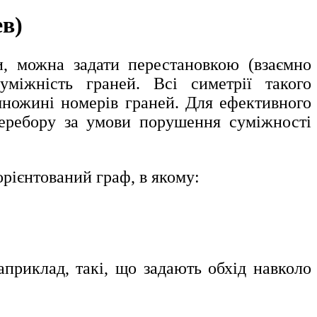
ев)
и, можна задати перестановкою (взаємно
міжність граней. Всі симетрії такого
ножині номерів граней. Для ефективного
перебору за умови порушення суміжності
рієнтований граф, в якому:
априклад, такі, що задають обхід навколо