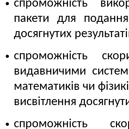
спроможність викор
пакети для подання
досягнутих результаті
спроможність скори
видавничими систем
математиків чи фізик
висвітлення досягнути
спроможність ско