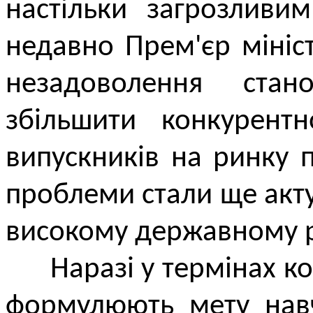
настільки загрозливи
недавно Прем'єр мініс
незадоволення ста
збільшити конкурентн
випускників на ринку 
проблеми стали ще акт
високому державному р
Наразі у термінах ком
формулюють мету навч