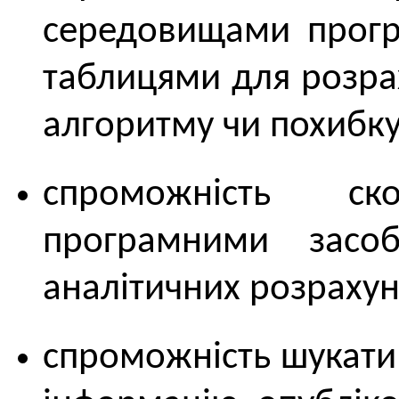
середовищами прогр
таблицями для розрах
алгоритму чи похибк
спроможність ско
програмними засо
аналітичних розрахун
спроможність шукати