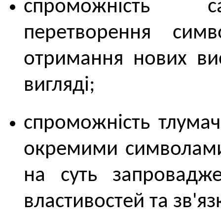
спроможність са
перетворення сим
отримання нових ви
вигляді;
спроможність тлумач
окремими символами,
на суть запровадж
властивостей та зв'язк