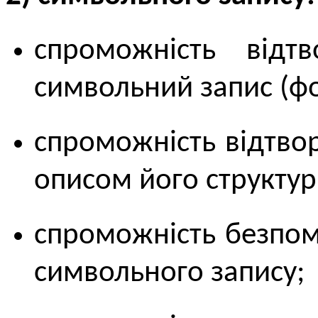
спроможність відт
символьний запис (ф
спроможність відтво
описом його структур
спроможність безпом
символьного запису;