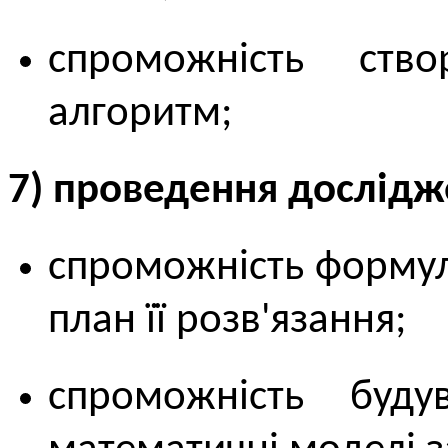
спроможність ств
алгоритм;
7) проведення дослідж
спроможність формул
план її розв'язання;
спроможність буду