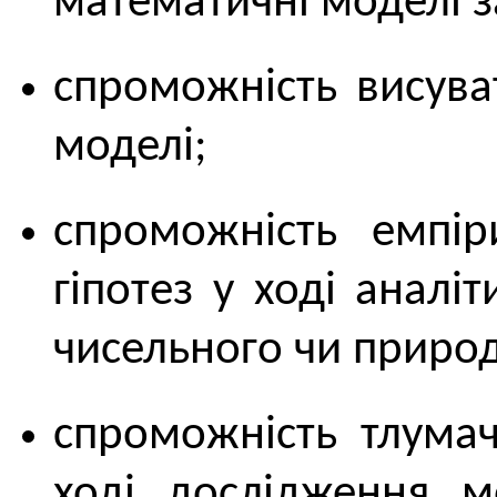
математичні моделі з
спроможність висува
моделі;
спроможність емпіри
гіпотез у ході аналі
чисельного чи приро
спроможність тлумач
ході дослідження мо