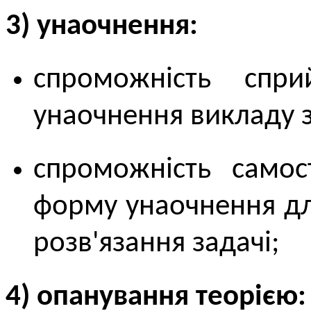
3) унаочнення:
спроможність спр
унаочнення викладу з
спроможність самос
форму унаочнення дл
розв'язання задачі;
4) опанування теорією: