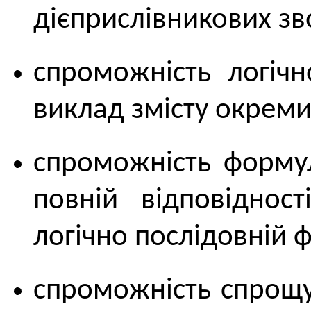
дієприслівникових зв
спроможність логічн
виклад змісту окремих
спроможність формул
повній відповіднос
логічно послідовній 
спроможність спрощу