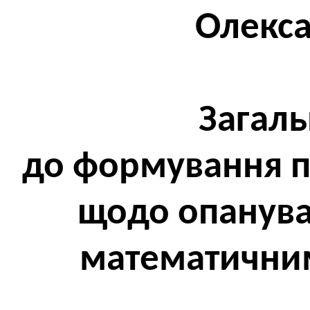
Олекс
Загаль
до формування п
щодо опанува
математични