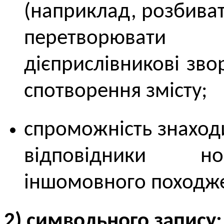
(наприклад, розбиват
перетворювати 
дієприслівникові зво
спотворення змісту;
спроможність знаходи
відповідники но
іншомовного походж
2) символьного запису: