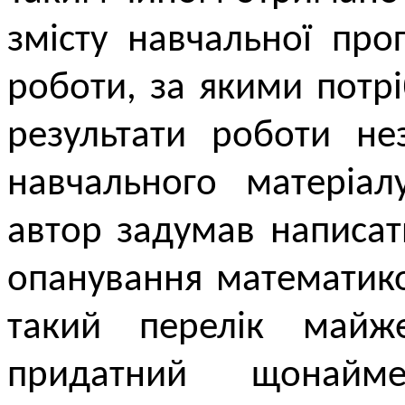
змісту навчальної про
роботи, за якими потр
результати роботи не
навчального матеріал
автор задумав написа
опанування математик
такий перелік майж
придатний щонайм