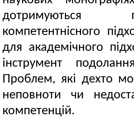
наукових монографія
дотримуються п
компетентнісного підх
для академічного підх
інструмент подоланн
Проблем, які дехто мо
неповноти чи недоста
компетенцій.