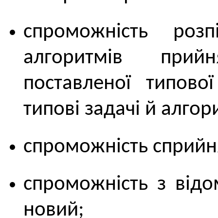
спроможність роз
алгоритмів прий
поставленої типової
типові задачі й алгор
спроможність сприйн
спроможність з відо
новий;