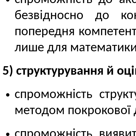
безвідносно до кон
попередня компетент
лише для математики,
5) структурування й оц
спроможність структ
методом покрокової д
спроможність вияви