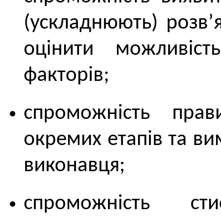
(ускладнюють) розв’
оцінити можливіс
факторів;
спроможність прав
окремих етапів та ви
виконавця;
спроможність ст