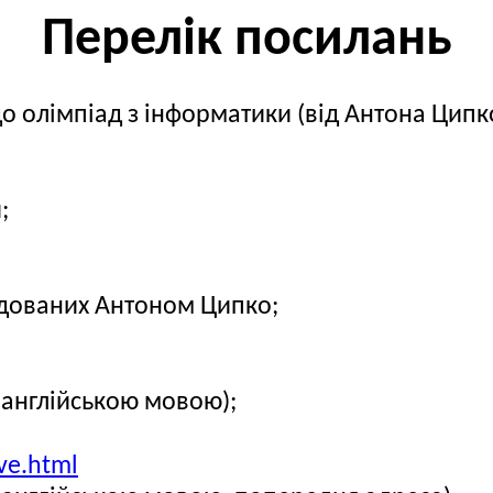
Перелік посилань
о олімпіад з інформатики (від Антона Ципк
;
ндованих Антоном Ципко;
(англійською мовою);
ave.html