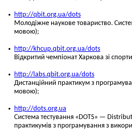
http://qbit.org.ua/dots
Молодіжне наукове товариство. Систем
мовою);
http://khcup.qbit.org.ua/dots
Відкритий чемпіонат Харкова зі спорт
http://labs.qbit.org.ua/dots
Дистанційний практикум з програмува
мовою);
http://dots.org.ua
Система тестування «DOTS» — Distribut
практикумів з програмування з викори