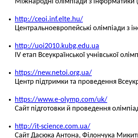
Міжнародні олімпіади з інформатики 
http://ceoi.inf.elte.hu/
Центральноевропейські олімпіади з і
http://uoi2010.kubg.edu.ua
IV етап Всеукраїнської учнівської олімп
https://new.netoi.org.ua/
Центр підтримки та проведення Всеукр
https://www.e-olymp.com/uk/
Сайт підготовки й проведення олімпіа
http://it-science.com.ua/
Сайт Дасюка Антона, Філончука Микит