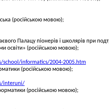
ська (російською мовою);
євого Палацу піонерів і школярів при под
ми освіти» (російською мовою);
s/school/informatics/2004-2005.htm
орматики (російською мовою);
/interuni/
нформатики (російською мовою);