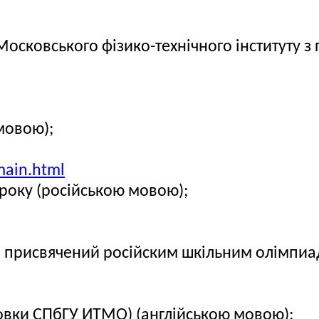
 Московського фізико-технічного інституту
мовою);
main.html
 року (російською мовою);
), присвячений російским шкільним олімпи
товки СПбГУ ИТМО) (англійською мовою);