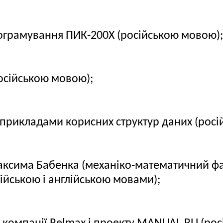
ограмування ПИК-200Х (російською мовою);
російською мовою);
з прикладами корисних структур даних (рос
 Максима Бабенка (механіко-математичний 
ійською і англійською мовами);