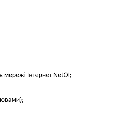
в мережі Інтернет NetOI;
мовами);