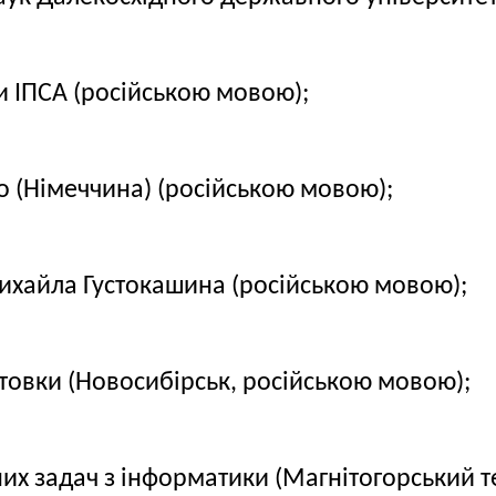
и ІПСА (російською мовою);
о (Німеччина) (російською мовою);
Михайла Густокашина (російською мовою);
товки (Новосибірськ, російською мовою);
их задач з інформатики (Магнітогорський т