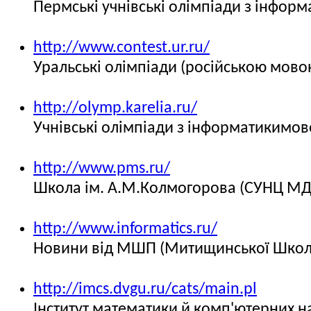
Пермські учнівські олімпіади з інфор
http://www.contest.ur.ru/
Уральські олімпіади (російською мово
http://olymp.karelia.ru/
Учнівські олімпіади з інформатикимов
http://www.pms.ru/
Школа ім. А.М.Колмогорова (СУНЦ МДУ
http://www.informatics.ru/
Новини від МШП (Митищинської Школи
http://imcs.dvgu.ru/cats/main.pl
Інститут математики й комп'ютерних н