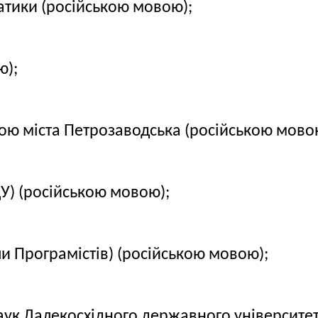
матики (російською мовою);
ю);
ою міста Петрозаводська (російською мово
) (російською мовою);
 Програмістів) (російською мовою);
аук Далекосхідного державного університет