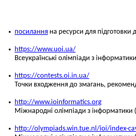
посилання
на ресурси для підготовки д
https://www.uoi.ua/
Всеукраїнські олімпіади з інформатики
https://contests.oi.in.ua/
Точки входження до змагань, рекоме
http://www.ioinformatics.org
Міжнародні олімпіади з інформатики 
http://olympiads.win.tue.nl/ioi/index-c