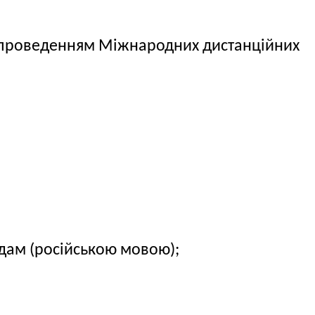
 з проведенням Міжнародних дистанційних
адам (російською мовою);