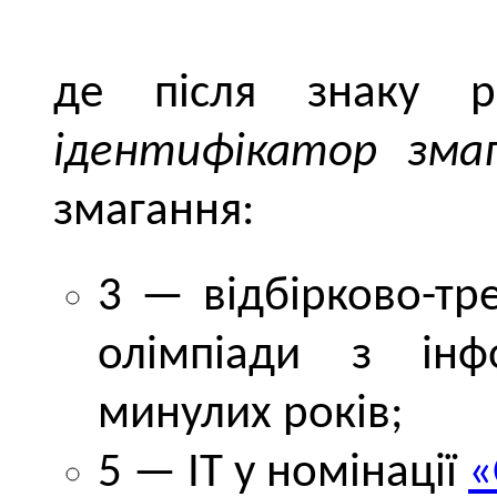
де після знаку р
ідентифікатор змаг
змагання:
3 — відбірково-тр
олімпіади з інф
минулих років;
5 — ІТ у номінації
«