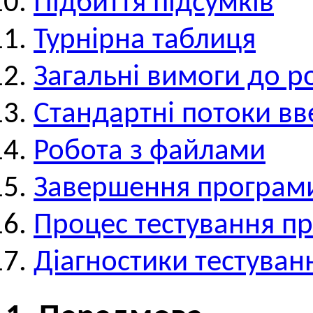
Підбиття підсумків
Турнірна таблиця
Загальні вимоги до р
Cтандартні потоки в
Робота з файлами
Завершення програм
Процес тестування п
Діагностики тестуван