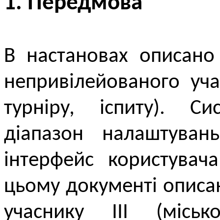
1. Передмова
В настановах описано
непривілейованого уча
турніру, іспиту). С
діапазон налаштуван
інтерфейс користувач
цьому документі описан
учаснику ІІІ (місь