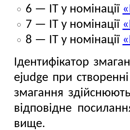
6 — ІТ у номінації
«
7 — ІТ у номінації
«
8 — ІТ у номінації
«
Ідентифікатор змага
ejudge при створенні
змагання здійснюють
відповідне посиланн
вище.