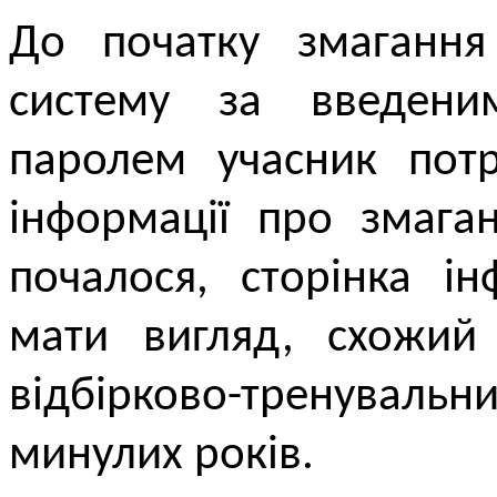
До початку змагання
систему за введени
паролем учасник пот
інформації про змага
почалося, сторінка і
мати вигляд, схожий
відбірково-тренувал
минулих років.