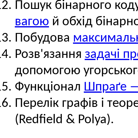
Пошук бінарного коду
вагою
й обхід бінарн
Побудова
максимальн
Розв'язання
задачі п
допомогою угорськог
Функціонал
Шпраґе —
Перелік графів і тео
(Redfield & Polya).