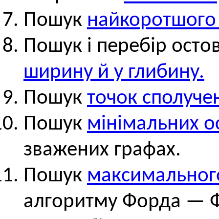
Пошук
найкоротшого
Пошук і перебір осто
ширину й у глибину.
Пошук
точок сполуче
Пошук
мінімальних о
зважених графах.
Пошук
максимальног
алгоритму Форда — 