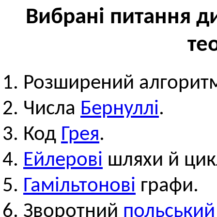
Вибрані питання д
тео
Розширений алгорит
Числа
Бернуллі
.
Код
Грея
.
Ейлерові
шляхи й цик
Гамільтонові
графи.
Зворотний
польський