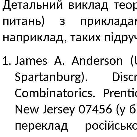
Детальний виклад теор
питань) з приклад
наприклад, таких підру
James A. Anderson (U
Spartanburg). Di
Combinatorics. Prenti
New Jersey 07456 (у бі
переклад російс