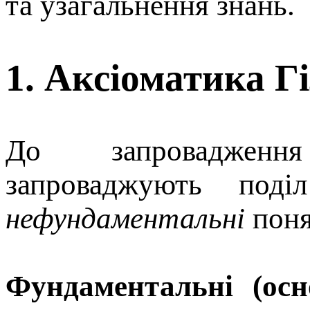
та узагальнення знань.
1. Аксіоматика Г
До запровадженн
запроваджують по
нефунда­ментальні
поня
Фундаментальні (осн