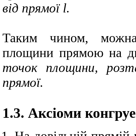
від прямої l.
Таким чином, можна
площини прямою на д
точок площини, розт
прямої.
1.3. Аксіоми конгру
На довільній прямій 