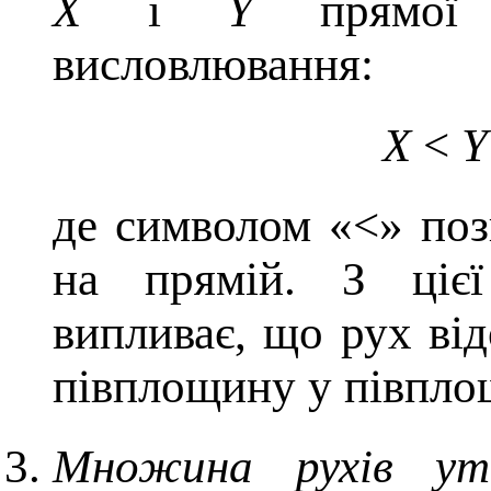
X
і
Y
прямо
висловлювання:
X
<
Y
де символом «<» поз
на прямій. З цієї
випливає, що рух ві
півплощину у півпло
Множина рухів утв