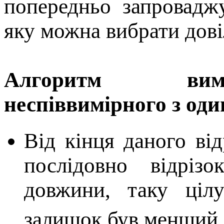
попередньо запровадж
яку можна вибрати дові
Алгоритм вимі
неспіввимірного з од
Від кінця даного ві
послідовно відріз
довжини, таку ціл
залишок був менший 