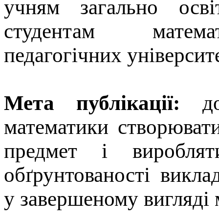
учням загально освіт
студентам матема
педагогічних університе
Мета публікації:
доп
математики створюват
предмет і виробля
обґрунтованості викл
у завершеному вигляді 