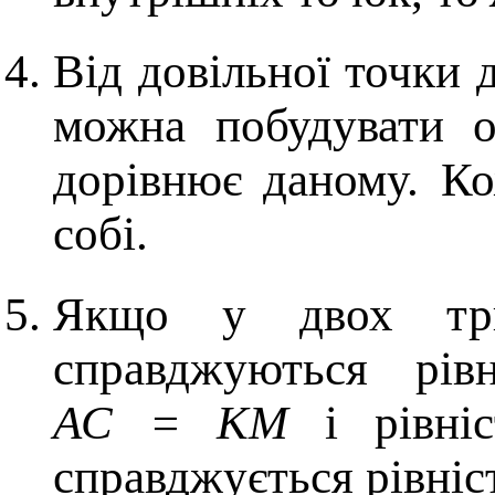
Від довільної точки 
можна побудувати 
дорівнює даному. К
собі.
Якщо у двох тр
справджуються рів
АС = КМ
і рівні
справджується рівніс