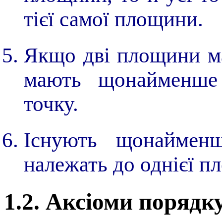
тієї самої площини.
Якщо дві площини ма
мають щонайменше
точку.
Існують щонаймен
належать до однієї п
1.2. Аксіоми порядк