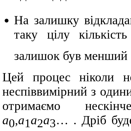
На залишку відклада
таку цілу кількіст
залишок був менший 
Цей процес ніколи не
неспіввимірний з оди
отримаємо нескін
a
,
a
a
a
… . Дріб буд
0
1
2
3