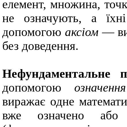
елемент, множина, точк
не означують, а їхні
допомогою
аксіом
— ви
без доведення.
Нефундаментальне п
допомогою
означення
виражає одне математи
вже означено або 