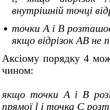
внутрішній точці від
точки A і B розташова
якщо відрізок AB не 
Аксіому порядку 4 мо
чином:
якщо точки A і B роз
прямої l і точка C роз