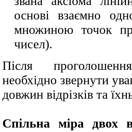
звана аксіома ліні
основі взаємно одно
множиною точок пр
чисел).
Після проголошенн
необхідно звернути ув
довжин відрізків та їхн
Спільна міра двох ві