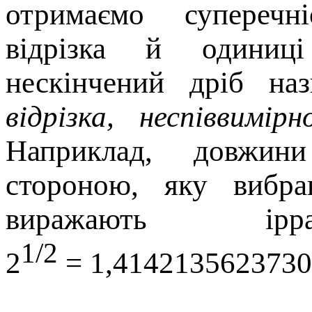
отримаємо суперечн
відрізка й одиниц
нескінчений дріб н
відрізка, неспіввимі
Наприклад, довжини
стороною, яку вибр
виражають ірра
1/2
2
= 1,414213562373