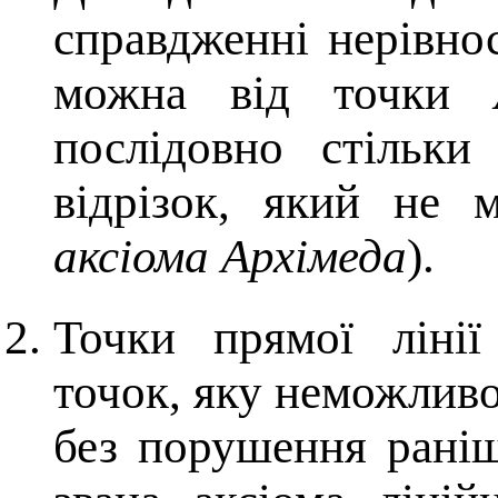
справдженні нерівно
можна від точки
послідовно стільки
відрізок, який не
аксіома Архімеда
).
Точки прямої ліні
точок, яку неможлив
без порушення раніш