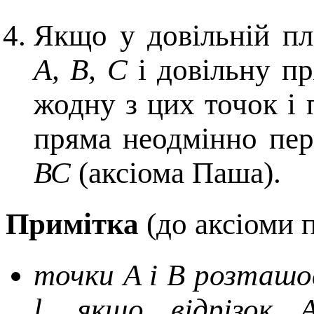
Якщо у довільній пл
А, В, С
і довільну пр
жодну з цих точок і 
пряма неодмінно пер
ВС
(аксіома Паша).
Примітка
(до аксіоми 
точки A і B розташов
l, якщо відрізок