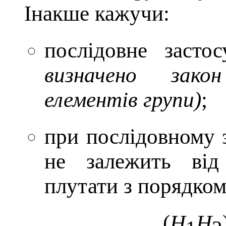
Інакше кажучи:
послідовне заст
визначено зако
елементів групи)
;
при послідовному з
не залежить від
плутати з порядком
(
H
H