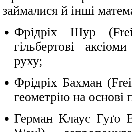
займалися й інші матем
Фрідріх Шур (Fre
гільбертові аксіоми
руху;
Фрідріх Бахман (Fre
геометрію на основі 
Герман Клаус Гуґо 