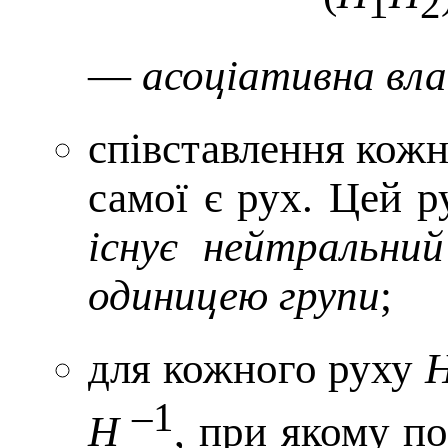
1
2
—
асоціативна вла
співставлення кожні
самої є рух. Цей 
існує нейтральни
одиницею групи
;
для кожного руху
–1
H
, при якому по