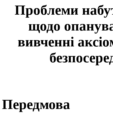
Проблеми набу
щодо опанува
вивченні аксіом
безпосере
Передмова