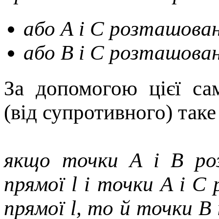
або А і C розташовані
або В і C розташовані
За допомогою цієї са
(від супротивного) так
якщо точки A і B роз
прямої l і точки A і C
прямої l, то й точки В