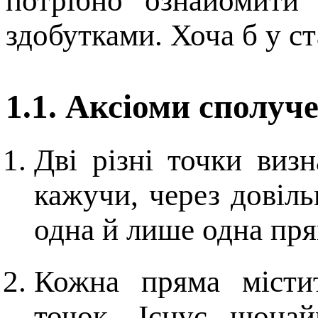
потрібно ознайомити 
здобутками. Хоча б у ста
1.1. Аксіоми сполуч
Дві різні точки виз
кажучи, через довіль
одна й лише одна пря
Кожна пряма місти
точок. Існує щона