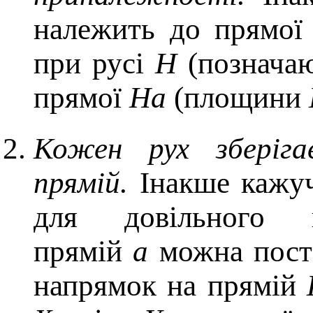
належить до прямо
при русі
Н
(познача
прямої
Ha
(площини
Кожен рух зберіга
прямій.
Інакше кажуч
для довільного 
прямій
а
можна поста
напрямок на прямій