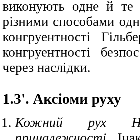
виконують одне й те 
різними способами одні
конгруентності Гільб
конгруентності безпо
через наслідки.
1.3'. Аксіоми руху
Кожний рух H 
приналежності.
Інак