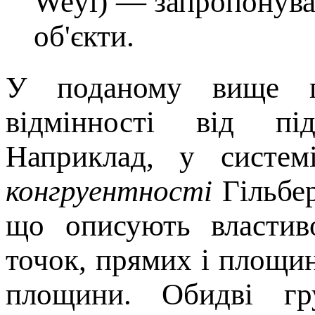
Weyl) — запропонував
об'єкти.
У поданому вище п
відмінності від пі
Наприклад, у систем
конгруентності
Гільбер
що описують властив
точок, прямих і площин
площини. Обидві гр