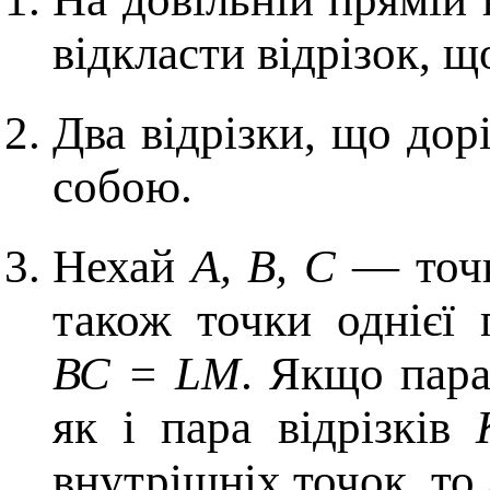
відкласти відрізок, 
Два відрізки, що дор
собою.
Нехай
А, В, С
— точк
також точки однієї
ВС = LМ
. Якщо пара
як і пара відрізків
внутрішніх точок, то