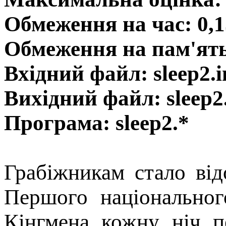
Обмеження на час: 0,1
Обмеження на пам'ят
Вхідний файл: sleep2.i
Вихідний файл: sleep2
Програма: sleep2.*
Грабіжникам стало ві
Першого національног
Кiнгмена кожну ніч п