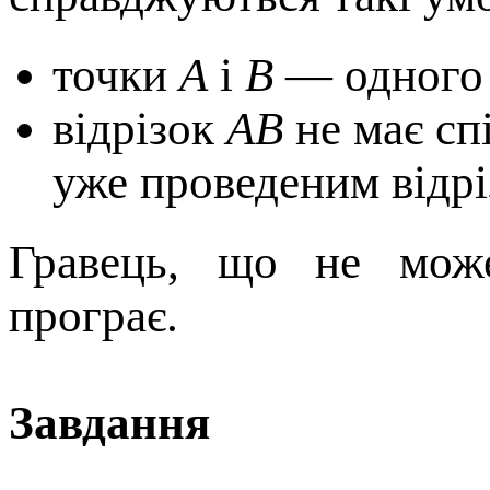
точки
А
і
В
— одного 
відрізок
АВ
не має сп
уже проведеним відрі
Гравець, що не може
програє.
Завдання