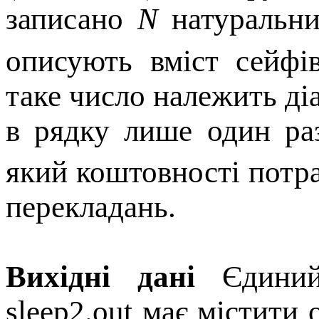
записано
N
натуральн
описують вміст сейфі
таке число належить діа
в рядку лише один ра
який коштовності потр
перекладань.
Вихідні дані
Єдиний
sleep2.out має містити