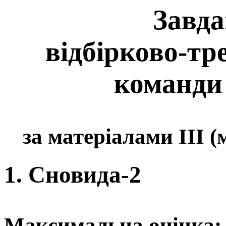
Завда
відбірково-тр
команди
за матеріалами ІІІ (
1. Сновида-2
Максимальна оцінка: 