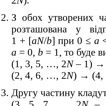
2
N
).
З обох утворених ч
розташована у відп
1 + [
aN
/
b
] при 0 ≤
a
a
= 0,
b
= 1, то буде 
(1, 3, 5, …, 2
N
– 1) → 
(2, 4, 6, …, 2
N
) → (4,
Другу частину кладут
(3, 5, 7, …, 2
N
– 1