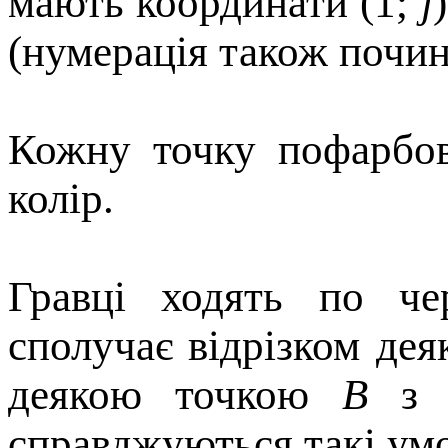
мають координати (1;
j
(нумерація також почина
Кожну точку пофарбов
колір.
Гравці ходять по че
сполучає відрізком де
деякою точкою
В
з д
справджуються такі ум