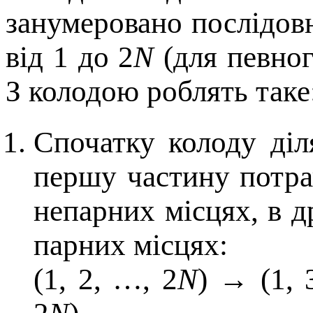
занумеровано послідо
від 1 до 2
N
(для певно
З колодою роблять таке
Спочатку колоду діл
першу частину потра
непарних місцях, в д
парних місцях:
(1, 2, …, 2
N
) → (1, 