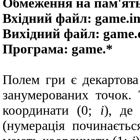
Обмеження на пам'ят
Вхідний файл: game.i
Вихідний файл: game.
Програма: game.*
Полем гри є декартов
занумерованих точок.
координати (0;
і
), д
(нумерація починаєтьс