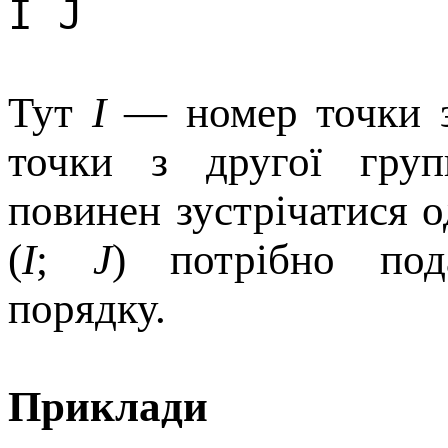
I J
Тут
I
— номер точки з
точки з другої гру
повинен зустрічатися 
(
I
;
J
) потрібно под
порядку.
Приклади