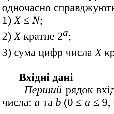
одночасно справджують
1)
X
≤
N
;
a
2)
X
кратне 2
;
3) сума цифр числа
X
кр
Вхідні дані
Перший
рядок вхід
числа:
a
та
b
(0 ≤
a
≤ 9,