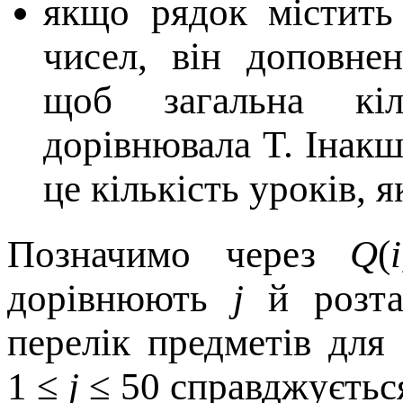
якщо рядок містит
чисел, він доповнен
щоб загальна кі
дорівнювала T. Інакш
це кількість уроків, я
Позначимо через
Q
(
дорівнюють
j
й розта
перелік предметів для
1 ≤
j
≤ 50 справджується