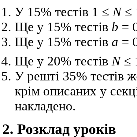
У 15% тестів 1 ≤
N
≤ 
Ще у 15% тестів
b
= 0
Ще у 15% тестів
a
= 0
Ще у 20% тестів
N
≤ 
У решті 35% тестів ж
крім описаних у секці
накладено.
2. Розклад уроків