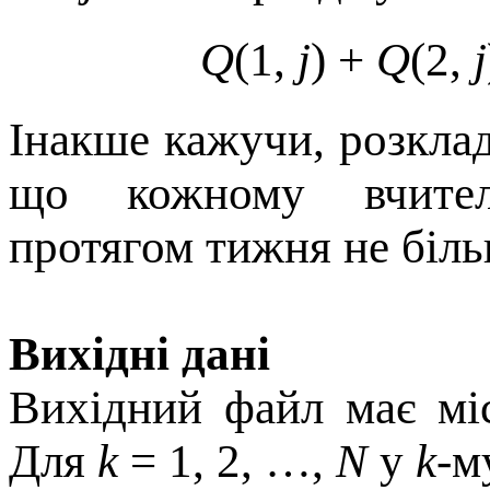
Q
(1,
j
) +
Q
(2,
j
Інакше кажучи, розклад
що кожному вчител
протягом тижня не біл
Вихідні дані
Вихідний файл має м
Для
k
= 1, 2, …,
N
у
k
-м