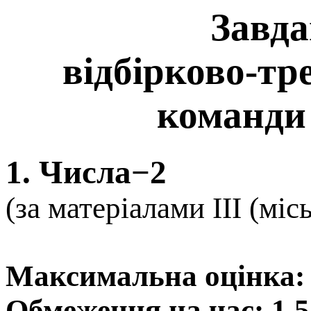
Завда
відбірково-тр
команди
1. Числа−2
(за матеріалами ІІІ (міс
Максимальна оцінка: 
Обмеження на час: 1,5