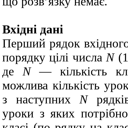
що розв’язку немає.
Вхідні дані
Перший рядок вхідного
порядку цілі числа
N
(
де
N
— кількість кл
можлива кількість уро
з наступних
N
рядків
уроки з яких потрібн
класі (по рядку на кл