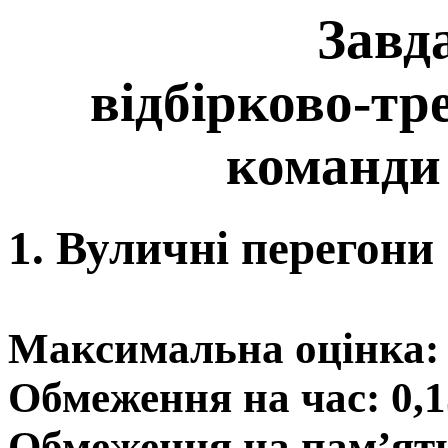
Завд
відбірково-тр
команди
1. Вуличнi перегони
Максимальна оцінка: 
Обмеження на час: 0,1
Обмеження на пам’ят