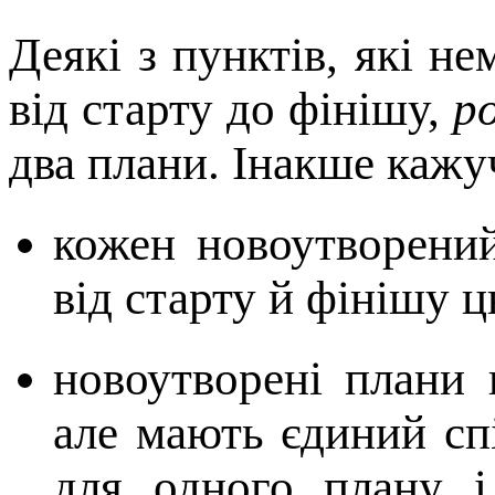
Деякi з пунктiв, якi 
вiд старту до фiнiшу,
р
два плани. Інакше кажу
кожен новоутворений
вiд старту й фiнiшу ц
новоутворенi плани 
але мають єдиний сп
для одного плану i