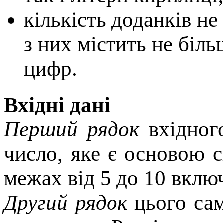
кiлькiсть доданкiв н
з них мiстить не бiль
цифр.
Вхідні дані
Перший рядок
вхiдного
число, яке є основою 
межах вiд 5 до 10 вклю
Другий рядок
цього сам