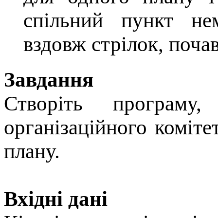
спільний пункт не
вздовж стрілок, поча
Завдання
Створiть програму
органiзацiйного комiте
плану.
Вхідні дані