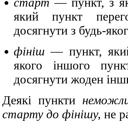
старт
— пункт, з як
який пункт перег
досягнути з будь-яко
фiнiш
— пункт, який
якого iншого пунк
досягнути жоден iнш
Деякi пункти
неможли
старту до фiнiшу,
не р