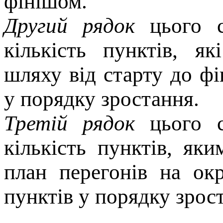
фiнiшом.
Другий рядок
цього с
кiлькiсть пунктiв, я
шляху вiд старту до ф
у порядку зростання.
Третiй рядок
цього с
кiлькiсть пунктiв, я
план перегонiв на ок
пунктiв у порядку зрос