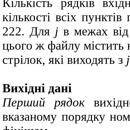
Кiлькiсть рядкiв вхi
кiлькостi всiх пунктiв
222. Для
j
в межах вi
цього ж файлу мiстить 
стрiлок, якi виходять з
j
Вихідні дані
Перший рядок
вихiдн
вказаному порядку ном