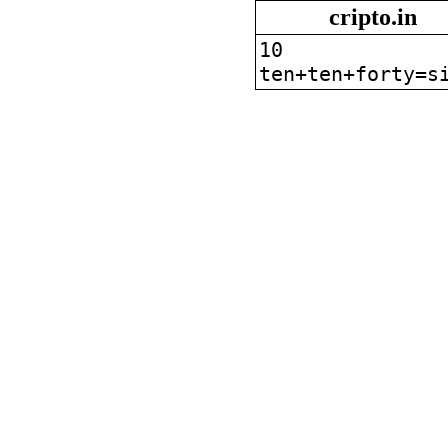
cripto.in
10
ten+ten+forty=s