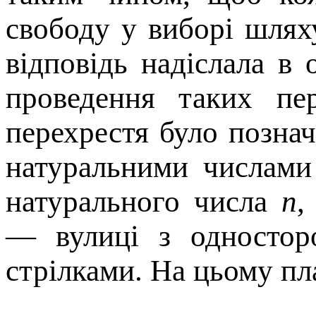
свободу у виборi шлях
вiдповiдь надiслала в 
проведення таких пер
перехрестя було позна
натуральними числами
натурального числа
n
,
— вулицi з одностор
стрiлками. На цьому пл