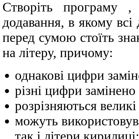
Створiть програму ,
додавання, в якому всi
перед сумою стоїть зна
на лiтеру, причому:
однаковi цифри замiн
рiзнi цифри замiнено 
розрiзняються великi 
можуть використовува
так i лiтери кирилицi