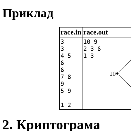
Приклад
race.in
race.out
3
10 9
3
2 3 6
4 5
1 3
6
6
7 8
9
5 9
1 2
2. Криптограма