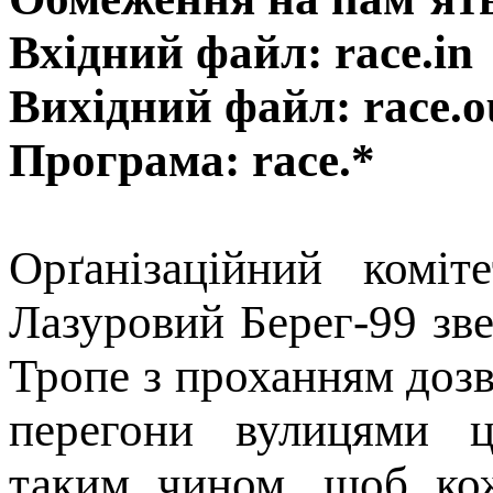
Вхідний файл: race.in
Вихідний файл: race.o
Програма: race.*
Орґанiзацiйний комiт
Лазуровий Берег-99 зв
Тропе з проханням доз
перегони вулицями ц
таким чином, щоб ко